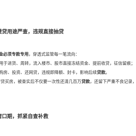
费贷用途严查，违规直接抽贷
金必须专款专用
，穿透式监管每一笔流向：
用于进货、周转，流入楼市、股市直接冻结资金、提前收贷，征信留痕；
购房、投资、还网贷，违规即降额、封卡，影响后续
贷款
。
营贷买房，被查实后不仅要一次性还清几百万
贷款
，还留下严重不良记录
窗口期，抓紧自查补救