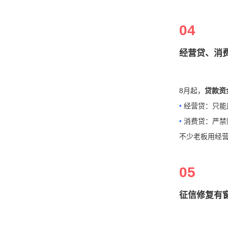
04
经营贷、消
8月起，
贷款
资
•
经营贷：只能
•
消费贷：严禁
不少老板用经
05
征信修复有