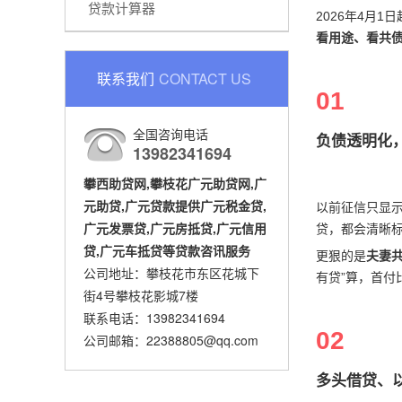
贷款计算器
2026年4月
看用途、看共债
联系我们
CONTACT US
01
全国咨询电话
负债透明化
13982341694
攀西助贷网,攀枝花广元助贷网,广
元助贷,广元贷款提供广元税金贷,
以前征信只显
广元发票贷,广元房抵贷,广元信用
贷，都会清晰
贷,广元车抵贷等贷款咨讯服务
更狠的是
夫妻
公司地址：攀枝花市东区花城下
有贷”算，首付
街4号攀枝花影城7楼
联系电话：13982341694
02
公司邮箱：22388805@qq.com
多头借贷、以