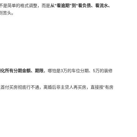
不是简单的格式调整，而是
从“看逾期”到“看负债、看流水、
到苦头。
细化所有分期金额、期限
，哪怕是3万的车位分期、5万的装修
首付买房彻底行不通，离婚后非主贷人再买房，直接按“有房