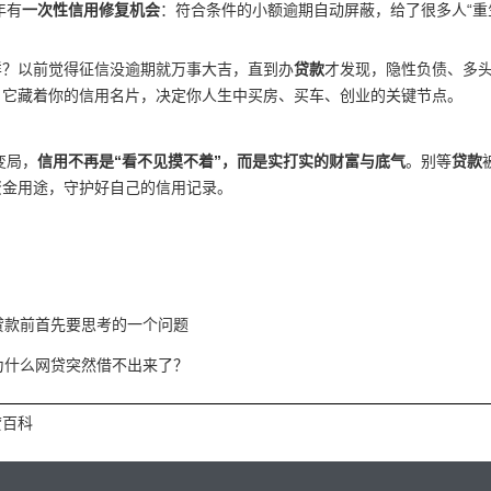
年有
一次性信用修复机会
：符合条件的小额逾期自动屏蔽，给了很多人“重
样？以前觉得征信没逾期就万事大吉，直到办
贷款
才发现，隐性负债、多头
，它藏着你的信用名片，决定你人生中买房、买车、创业的关键节点。
变局，
信用不再是“看不见摸不着”，而是实打实的财富与底气
。别等
贷款
资金用途，守护好自己的信用记录。
贷款前首先要思考的一个问题
为什么网贷突然借不出来了？
贷百科