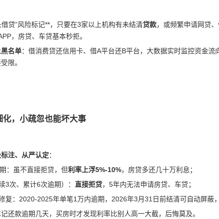
多头借贷”风险标记**，只要在3家以上机构有未结清
贷款
，或频繁申请网贷、
APP，房贷、车贷基本秒拒。
上黑名单
：借消费贷还信用卡、借A平台还B平台，大数据实时监控资金流
接受限。
细化，小疏忽也能坏大事
级标注、从严认定
：
逾期：虽不直接拒贷，但
利率上浮5%-10%
，房贷多还几十万利息；
续3次、累计6次逾期）：
直接拒贷
，5年内无法申请房贷、车贷；
复：2020-2025年单笔1万内逾期，2026年3月31日前结清可自动屏蔽
忘记还款逾期几天，买房时才发现利率比别人高一大截，后悔莫及。