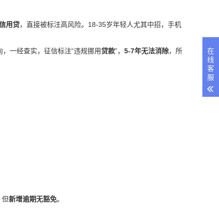
信用贷
，直接被标注高风险。18-35岁年轻人尤其中招，手机
在
向，一经查实，征信标注“违规挪用
贷款
”，
5-7年无法消除
，所
线
客
服
，但
新增逾期无豁免
。