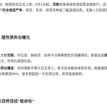
1日起，新版征信正式上线；8月1日起，
贷款
资金用途穿透监管全面执行。这
”的全维度严审
，房贷、车贷、经营贷审批门槛直接拉高，无数人已经尝
，隐性债务全曝光
示大额
贷款
，车位贷、装修贷、信用卡分期等隐性负债藏得住；新版征信
标注，负债比直接拉高。
共债全覆盖
：共同借款不再只记主贷人，双方征信都会体现负债。假离婚低
比例更高80%。很多家庭因一方负债过高，房贷直接被拒。
贷养贷成“致命伤”