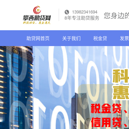
13982341694
您身边
8年专注助贷服务
助贷网首页
关于我们
税金贷
发票