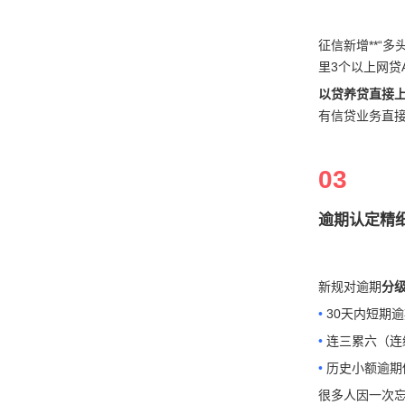
征信新增**“
里3个以上网贷
以贷养贷直接
有信贷业务直
03
逾期认定精
新规对逾期
分
•
30天内短期
•
连三累六（连
•
历史小额逾期修
很多人因一次