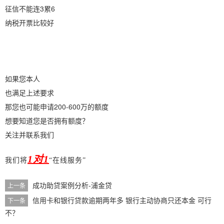
征信不能连3累6
纳税开票比较好
如果您本人
也满足上述要求
那您也可能申请200-600万的额度
想要知道您是否拥有额度？
关注并联系我们
1对1
我们将
“在线服务”
成功助贷案例分析-浦金贷
上一条
信用卡和银行贷款逾期两年多 银行主动协商只还本金 可行
下一条
不？