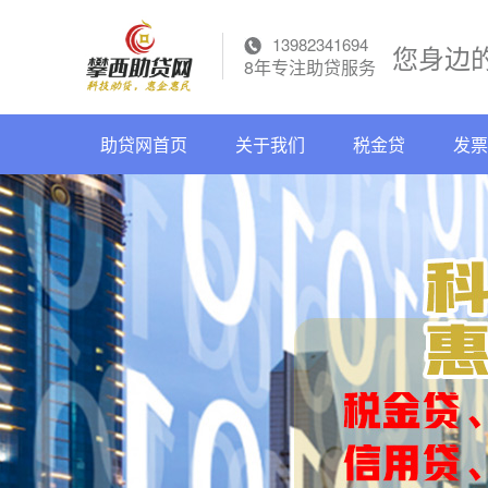
13982341694
您身边
8年专注助贷服务
助贷网首页
关于我们
税金贷
发票