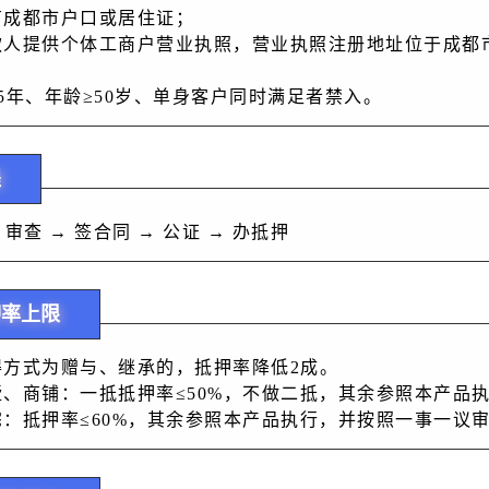
、具有成都市户口或居住证；
、借款人提供个体工商户营业执照，营业执照注册地址位于成
龄≥15年、年龄≥50岁、单身客户同时满足者禁入。
程
 → 审查 → 签合同 → 公证 → 办抵押
押率上限
、取得方式为赠与、继承的，抵押率降低2成。 
、别墅、商铺：一抵抵押率≤50%，不做二抵，其余参照本产品执
、住宅：抵押率≤60%，其余参照本产品执行，并按照一事一议审批