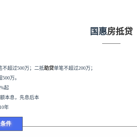
国惠
房抵贷
单笔不超过500万；二抵
助贷
单笔不超过200万；
超500万。
4%起
额本息，
先息后本
-10年
入条件