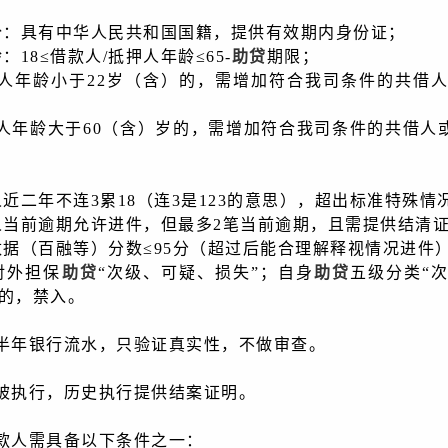
、身份：具有中华人民共和国国籍，提供有效期内身份证；
年龄：18≤借款人/抵押人年龄≤65-
助贷
期限；
①借款人年龄小于22岁（含）的，需增加符合我司条件的共
②借款人年龄大于60（含）岁的，需增加符合我司条件的共借
、单人近二年不连3累18（连3是123的意思），超出标准特
、单人当前逾期允许进件，但最多2笔当前逾期，且需提供结清
、大数据（百融等）分数≤95分（超过后能合理解释视情况进件
若对外担保
助贷
“次级、可疑、损失”；自身
助贷
五级分类“
”的，禁入。
：
供近半年银行流水，只验证真实性，不做审查。
：
当前被执行，历史执行提供结案证明。
：
一借款人需具备以下条件之一：