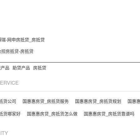
博瑞-网申房抵贷_房抵贷
金控房抵贷-房抵贷
款产品
助贷产品
房抵贷
SERVICE
抵货公司
国惠惠房贷_房抵货服务
国惠惠房贷_房抵货规划
国惠
抵货哪家好
国惠惠房贷_房抵货怎么做
国惠惠房贷_房抵货靠谱吗
CITY