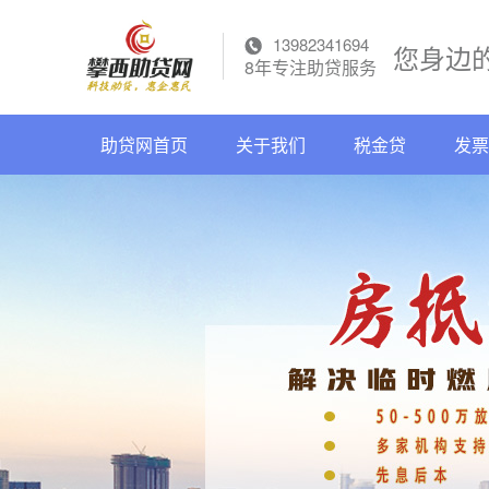
13982341694
您身边
8年专注助贷服务
助贷网首页
关于我们
税金贷
发票