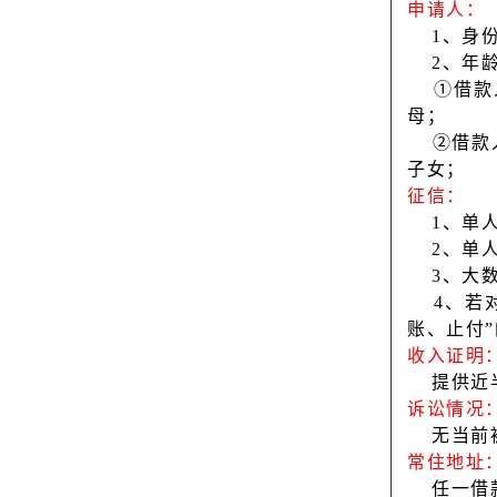
申请人：
    1
    2、
    
母；
    
子女；
征信：
    1
    2
    3
    4、
账、止付
收入证明
    提
诉讼情况
    无
常住地址
    任