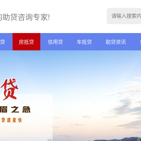
的助贷咨询专家!
贷
房抵贷
信用贷
车抵贷
助贷资讯