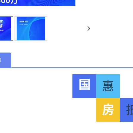
绍
国
惠
房