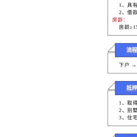
    1
    2
房龄：
    房
流
    下户
抵
    1
    2
    3