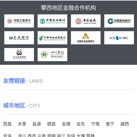
攀西地区金融合作机构
友情链接
/ LINKS
城市地区
/ CITY
西昌
木里
盐源
德昌
会理
会东
宁南
冕宁
越西
甘洛
凉山
西昌
云南
昆明
丽江
华坪
大理
楚雄