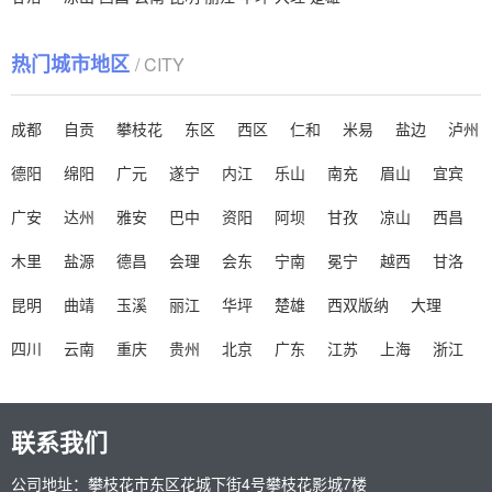
热门城市地区
/ CITY
成都
自贡
攀枝花
东区
西区
仁和
米易
盐边
泸州
德阳
绵阳
广元
遂宁
内江
乐山
南充
眉山
宜宾
广安
达州
雅安
巴中
资阳
阿坝
甘孜
凉山
西昌
木里
盐源
德昌
会理
会东
宁南
冕宁
越西
甘洛
昆明
曲靖
玉溪
丽江
华坪
楚雄
西双版纳
大理
四川
云南
重庆
贵州
北京
广东
江苏
上海
浙江
联系我们
公司地址：攀枝花市东区花城下街4号攀枝花影城7楼