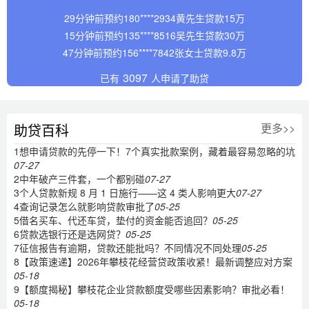
29分钟前预约180****2934黄先生贷款15万
15分钟前预约135****8516吴先生贷款30万
47分钟前预约156****7842张女士贷款9.8万
39分钟前预约134****8951陈先生贷款36万
28分钟前预约152****2246李先生贷款80万
3097
已有
人申请了助贷
29分钟前预约180****2934黄先生贷款15万
15分钟前预约135****8516吴先生贷款30万
47分钟前预约156****7842张女士贷款9.8万
助贷百科
更多>>
39分钟前预约134****8951陈先生贷款36万
1
想申请贷款的先停一下！7个真实批款案例，藏着最容易忽略的坑
28分钟前预约152****2246李先生贷款80万
07-27
29分钟前预约180****2934黄先生贷款15万
2
中年破产三件套，一个都别碰
07-27
15分钟前预约135****8516吴先生贷款30万
3
个人贷款新规 8 月 1 日施行——这 4 类人影响更大
07-27
4
查询记录怎么就影响贷款审批了
05-25
5
借名买车、代还车贷，垫付的资金能否追回？
05-25
6
贷款选银行还是选网贷？
05-25
7
征信报告有逾期，贷款还能批吗？不同情况不同处理
05-25
8
【政策速递】2026年攀枝花经营贷政策收紧！最新调整应对方案
05-18
9
【额度揭秘】攀枝花企业贷款额度受哪些因素影响？审批必看！
05-18