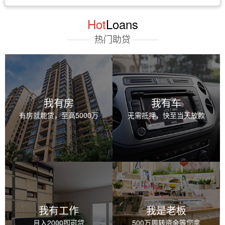
Hot
Loans
热门助贷
我有房
我有车
有房就能贷，至高5000万
无需抵押，快至当天放款
我有工作
我是老板
月入2000即可贷
500万周转资金等您拿