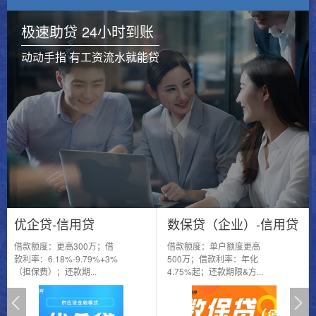
极速助贷 24小时到账
动动手指 有工资流水就能贷
优企贷-信用贷
数保贷（企业）-信用贷
借款额度：更高300万；借
借款额度：单户额度更高
款利率：6.18%-9.79%+3%
500万；借款利率：年化
（担保费）；还款期...
4.75%起；还款期限&方...