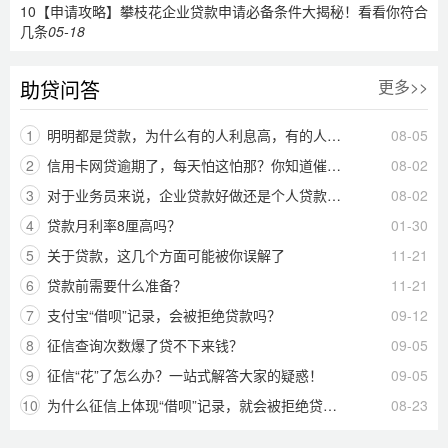
10
【申请攻略】攀枝花企业贷款申请必备条件大揭秘！看看你符合
几条
05-18
助贷问答
更多>>
1
明明都是贷款，为什么有的人利息高，有的人利息低呢？
08-05
2
信用卡网贷逾期了，每天怕这怕那？你知道催收公司最怕什么吗？
08-02
3
对于业务员来说，企业贷款好做还是个人贷款好做?
08-02
4
贷款月利率8厘高吗？
01-30
5
关于贷款，这几个方面可能被你误解了
11-21
6
贷款前需要什么准备？
11-21
7
支付宝“借呗”记录，会被拒绝贷款吗？
09-12
8
征信查询次数爆了贷不下来钱？
09-05
9
征信“花”了怎么办？一站式解答大家的疑惑！
09-05
10
为什么征信上体现“借呗”记录，就会被拒绝贷款呢？
08-23