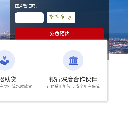
图片验证码：
免费预约
1000
5
人成功放款
亿获批助贷
松助贷
银行深度合作伙伴
押 有银行流水就能贷
让助贷更加放心 安全更有保障