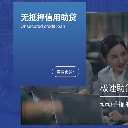
无抵押信用助贷
）_
优企贷-信用贷
平安-
Unsecured credit loan
借款额度：更高300万；借
准入条件
款利率：6.18%-9.79%+3%
23（含
（担保费）；还款期...
满56岁
单，按揭房
查看更多>
数保贷（企业）-信用贷
百度-
极速助
借款额度：单户额度更高
额度：3
500万；借款利率：年化
厘-1分
4.75%起；还款期限&方...
动动手指
款方式：