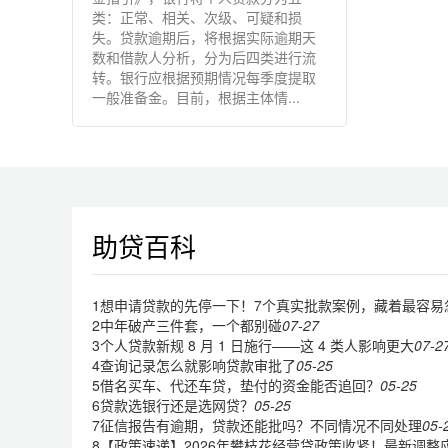
类：正常、相关、次级、可疑和损
失。贷款逾期后，将根据实际逾期天
数和借款人分析，分为后四类进行流
转。银行应根据预期情况每季度提取
一般准备金。目前，根据主体情...
助贷百科
1
想申请贷款的先停一下！7个真实批款案例，藏着最容易
2
中年破产三件套，一个都别碰
07-27
3
个人贷款新规 8 月 1 日施行——这 4 类人影响更大
07-2
4
查询记录怎么就影响贷款审批了
05-25
5
借名买车、代还车贷，垫付的资金能否追回？
05-25
6
贷款选银行还是选网贷？
05-25
7
征信报告有逾期，贷款还能批吗？不同情况不同处理
05-
8
【政策速递】2026年攀枝花经营贷政策收紧！最新调整