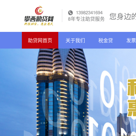
13982341694
您身边
8年专注助贷服务
助贷网首页
关于我们
税金贷
发票