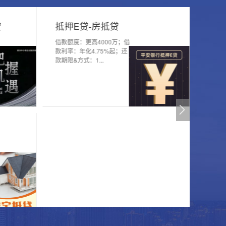
贷
抵押E贷-房抵贷
借款额度：更高4000万；借
款利率：年化4.75%起；还
款期限&方式：1...