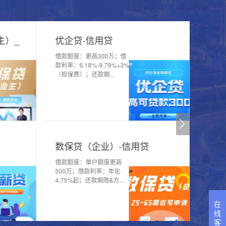
主）_
优企贷-信用贷
借款额度：更高300万；借
款利率：6.18%-9.79%+3%
（担保费）；还款期...
数保贷（企业）-信用贷
借款额度：单户额度更高
500万；借款利率：年化
4.75%起；还款期限&方...
在
线
客