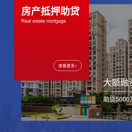
房产抵押助贷
平安银行宅抵贷-房抵贷
金控
Real estate mortgage
借款额度：更高不超过2000
借款额度
万；借款利率：单利
笔不超过
3.85%-6.38%
单笔不超
公...
查看更多>
抵押E贷-房抵贷
国惠
大额融
借款额度：更高4000万；借
借款额度
款利率：年化4.75%起；还
超过50
款期限&方式：1...
助贷5000
不超过2
5...