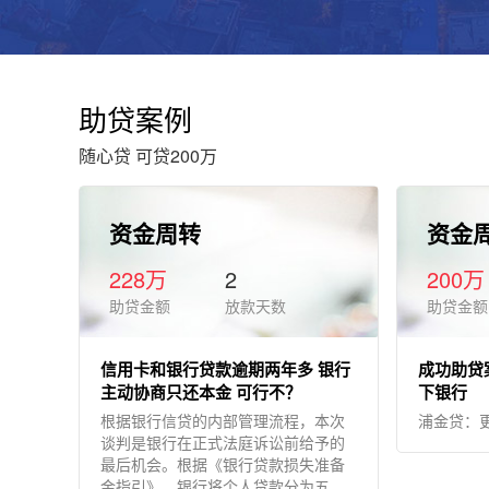
助贷案例
随心贷 可贷200万
资金周转
资金
228万
2
200万
助贷金额
放款天数
助贷金额
信用卡和银行贷款逾期两年多 银行
成功助贷
主动协商只还本金 可行不？
下银行
根据银行信贷的内部管理流程，本次
浦金贷：更
谈判是银行在正式法庭诉讼前给予的
最后机会。根据《银行贷款损失准备
金指引》，银行将个人贷款分为五