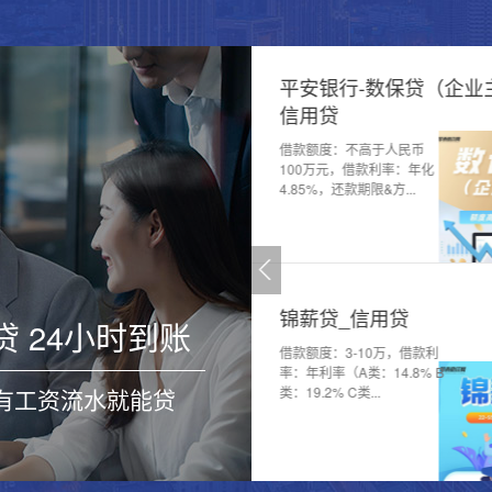
新一贷_信用贷
平安银行-数保贷（企业
信用贷
：①年龄：
）-55（含）岁（不
借款额度：不高于人民币
）②进件方案：保
100万元，借款利率：年化
...
4.85%，还款期限&方...
烟草贷_信用贷
锦薪贷_信用贷
贷 24小时到账
万-20万，月息：6
借款额度：3-10万，借款利
2，期限：12期，还
率：年利率（A类：14.8% B
 有工资流水就能贷
等额本息。
类：19.2% C类...