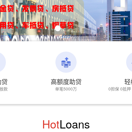
助贷
高额度助贷
轻
放款
单笔5000万
0担保 0抵
Hot
Loans