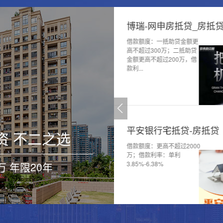
房抵贷-房抵贷
博瑞-网申房抵贷_房抵
：1、一抵助贷单
借款额度：一抵助贷金额更
300万；二抵助贷
高不超过300万；二抵助贷
过200万2、单户在
金额更高不超过200万，借
款利...
惠房贷_房抵货
平安银行宅抵贷-房抵贷
资 不二之选
：1、一抵单笔不
借款额度：更高不超过2000
0万；二抵助贷单笔
万；借款利率：单利
万 年限20年
00万；2、单户不超
3.85%-6.38%