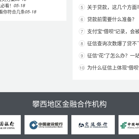
批必看！
05-18
关于贷款，这几个方面
5
看你符合几条
05-18
贷款前需要什么准备？
6
支付宝“借呗”记录，会
7
征信查询次数爆了贷不
8
征信“花”了怎么办？一
9
为什么征信上体现“借呗
10
攀西地区金融合作机构