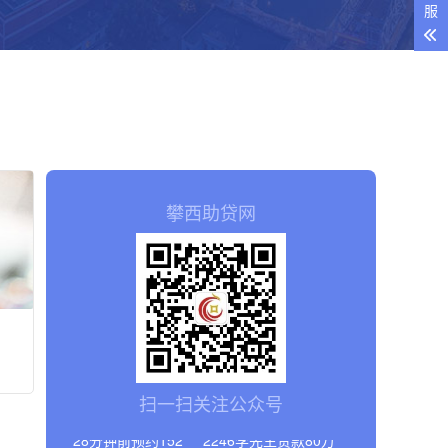
服
攀西助贷网
47分钟前预约156****7842张女士贷款9.8万
39分钟前预约134****8951陈先生贷款36万
28分钟前预约152****2246李先生贷款80万
扫一扫关注公众号
29分钟前预约180****2934黄先生贷款15万
15分钟前预约135****8516吴先生贷款30万