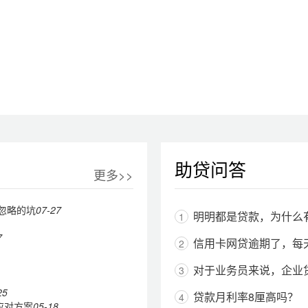
助贷问答
更多>>
忽略的坑
07-27
明明都是贷款，为什么
1
7
信用卡网贷逾期了，每天怕
2
对于业务员来说，企业
3
25
贷款月利率8厘高吗？
4
应对方案
05-18